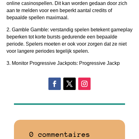
online casinospellen. Dit kan worden gedaan door zich
aan te melden voor een beperkt aantal credits of
bepaalde spellen maximaal.
2. Gamble Gamble: verstandig spelen betekent gameplay
beperken tot korte bursts gedurende een bepaalde
periode. Spelers moeten er ook voor zorgen dat ze niet
voor langere periodes tegelijk spelen.
3. Monitor Progressive Jackpots: Progressive Jackp
0 commentaires